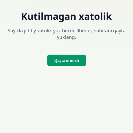
Kutilmagan xatolik
Saytda jiddiy xatolik yuz berdi. Iltimos, sahifani qayta
yuklang.
Qayta urinish