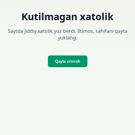
Kutilmagan xatolik
Saytda jiddiy xatolik yuz berdi. Iltimos, sahifani qayta
yuklang.
Qayta urinish