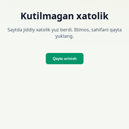
Kutilmagan xatolik
Saytda jiddiy xatolik yuz berdi. Iltimos, sahifani qayta
yuklang.
Qayta urinish