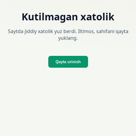
Kutilmagan xatolik
Saytda jiddiy xatolik yuz berdi. Iltimos, sahifani qayta
yuklang.
Qayta urinish