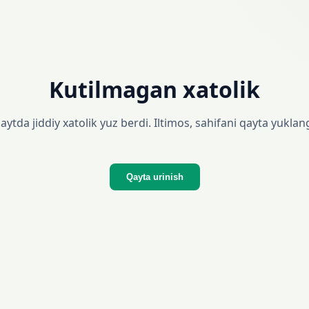
Kutilmagan xatolik
aytda jiddiy xatolik yuz berdi. Iltimos, sahifani qayta yuklan
Qayta urinish