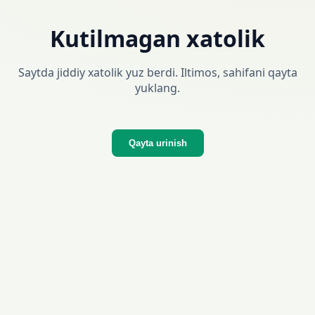
Kutilmagan xatolik
Saytda jiddiy xatolik yuz berdi. Iltimos, sahifani qayta
yuklang.
Qayta urinish